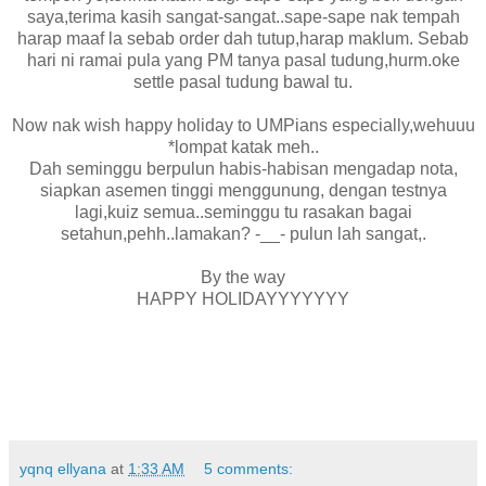
saya,terima kasih sangat-sangat..sape-sape nak tempah
harap maaf la sebab order dah tutup,harap maklum. Sebab
hari ni ramai pula yang PM tanya pasal tudung,hurm.oke
settle pasal tudung bawal tu.
Now nak wish happy holiday to UMPians especially,wehuuu
*lompat katak meh..
Dah seminggu berpulun habis-habisan mengadap nota,
siapkan asemen tinggi menggunung, dengan testnya
lagi,kuiz semua..seminggu tu rasakan bagai
setahun,pehh..lamakan? -__- pulun lah sangat,.
By the way
HAPPY HOLIDAYYYYYYY
yqnq ellyana
at
1:33 AM
5 comments: