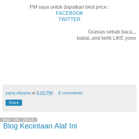
PM saya untuk dapatkan best price :
FACEBOOK
TWITTER
Grasias sebab baca,,,
babai..and kelik LIKE yooo
yqnq ellyana
at
6:02 PM
6 comments:
Share
Mar 18, 2012
Blog Kecintaan Alaf Ini