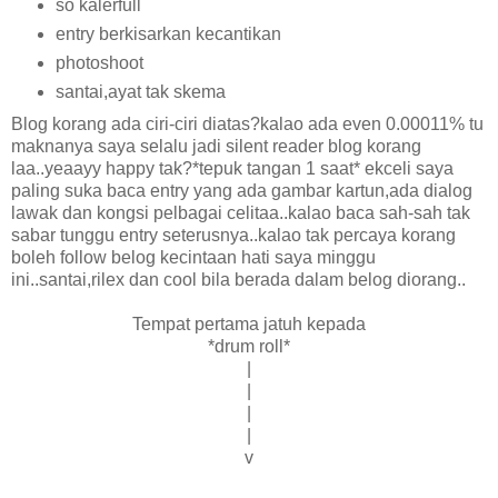
so kalerfull
entry berkisarkan kecantikan
photoshoot
santai,ayat tak skema
Blog korang ada ciri-ciri diatas?kalao ada even 0.00011% tu
maknanya saya selalu jadi silent reader blog korang
laa..yeaayy happy tak?*tepuk tangan 1 saat* ekceli saya
paling suka baca entry yang ada gambar kartun,ada dialog
lawak dan kongsi pelbagai celitaa..kalao baca sah-sah tak
sabar tunggu entry seterusnya..kalao tak percaya korang
boleh follow belog kecintaan hati saya minggu
ini..santai,rilex dan cool bila berada dalam belog diorang..
Tempat pertama jatuh kepada
*drum roll*
|
|
|
|
v