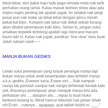
tebal-tebal, dan pakai baju lady gaga semata-mata nak tarik
perhatian orang ramai. Kalau masuk fashion show atau ada
majlis-majlis penting tak apalah jugak. Ini setakat nak pergi
pasar pun nak make up tebal-tebal dengan gincu merah
pekat kat bibir.. Konpem laki takut nak dekat sebab korang
akan dilabel perempuan kaki kikis. Selain tu, jangan suka
amalkan terpekik terlolong apatah lagi mencarut macam
kaum laki ni. Kalau nak jugak, pastikan ‘line clear’ baru buat.
Jatuh saham nanti~~~
MANJA BUKAN GEDIKS
Lelaki suka perempuan yang tunjuk perangai manja tapi
bukan manja untuk amik kesempatan atau terlebih manja
a.k.a. gediks..Euwww sana..Euww sini….Nak nampak
manja tak perlulah sampai nak nangis terhentak-hentak kaki
yek..Biasanya perempuan akan nampak manja bila ada
perkataan olo….. ataupun ala…..lepas tu buat muka
berkerut korang tu. Mesti hancur leburlah hati jantan lelaki
nih.Eceh…cutenye…agagaga, ayat takleh blahh ni -___-"