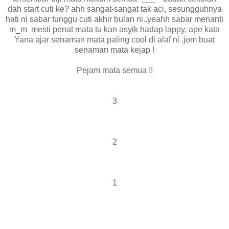
dah start cuti ke? ahh sangat-sangat tak aci, sesungguhnya
hati ni sabar tunggu cuti akhir bulan ni..yeahh sabar menanti
m_m mesti penat mata tu kan asyik hadap lappy, ape kata
Yana ajar senaman mata paling cool di alaf ni .jom buat
senaman mata kejap !
Pejam mata semua !!
3
2
1