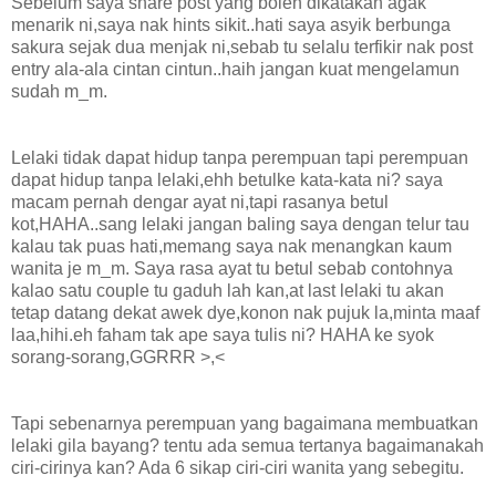
Sebelum saya share post yang boleh dikatakan agak
menarik ni,saya nak hints sikit..hati saya asyik berbunga
sakura sejak dua menjak ni,sebab tu selalu terfikir nak post
entry ala-ala cintan cintun..haih jangan kuat mengelamun
sudah m_m.
Lelaki tidak dapat hidup tanpa perempuan tapi perempuan
dapat hidup tanpa lelaki,ehh betulke kata-kata ni? saya
macam pernah dengar ayat ni,tapi rasanya betul
kot,HAHA..sang lelaki jangan baling saya dengan telur tau
kalau tak puas hati,memang saya nak menangkan kaum
wanita je m_m. Saya rasa ayat tu betul sebab contohnya
kalao satu couple tu gaduh lah kan,at last lelaki tu akan
tetap datang dekat awek dye,konon nak pujuk la,minta maaf
laa,hihi.eh faham tak ape saya tulis ni? HAHA ke syok
sorang-sorang,GGRRR >,<
Tapi sebenarnya perempuan yang bagaimana membuatkan
lelaki gila bayang? tentu ada semua tertanya bagaimanakah
ciri-cirinya kan? Ada 6 sikap ciri-ciri wanita yang sebegitu.