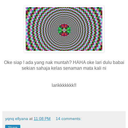
Oke siap ! ada yang nak muntah? HAHA oke lari dulu babai
sekian sahaja kelas senaman mata kali ni
larikkkkkkk!!
yqnq ellyana
at
11:08 PM
14 comments:
Share