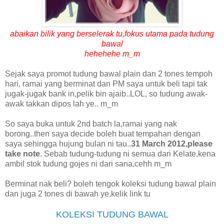
abaikan bilik yang berselerak tu,fokus utama pada tudung
bawal
hehehehe m_m
Sejak saya promot tudung bawal plain dan 2 tones tempoh
hari, ramai yang berminat dan PM saya untuk beli tapi tak
jugak-jugak bank in,pelik bin ajaib..LOL, so tudung awak-
awak takkan dipos lah ye.. m_m
So saya buka untuk 2nd batch la,ramai yang nak
borong..then saya decide boleh buat tempahan dengan
saya sehingga hujung bulan ni tau..
31 March 2012,please
take note
. Sebab tudung-tudung ni semua dari Kelate,kena
ambil stok tudung gojes ni dari sana,cehh m_m
Berminat nak beli? boleh tengok koleksi tudung bawal plain
dan juga 2 tones di bawah ye,kelik link tu
KOLEKSI TUDUNG BAWAL