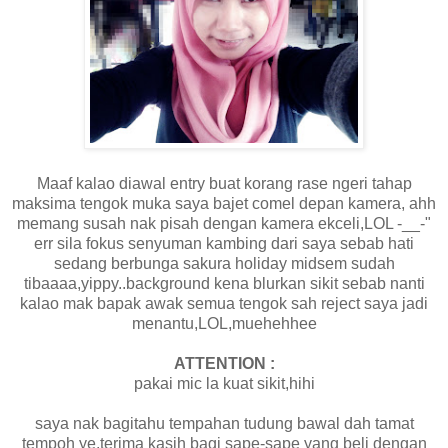
Maaf kalao diawal entry buat korang rase ngeri tahap
maksima tengok muka saya bajet comel depan kamera, ahh
memang susah nak pisah dengan kamera ekceli,LOL -__-"
err sila fokus senyuman kambing dari saya sebab hati
sedang berbunga sakura holiday midsem sudah
tibaaaa,yippy..background kena blurkan sikit sebab nanti
kalao mak bapak awak semua tengok sah reject saya jadi
menantu,LOL,muehehhee
ATTENTION :
pakai mic la kuat sikit,hihi
saya nak bagitahu tempahan tudung bawal dah tamat
tempoh ye,terima kasih bagi sape-sape yang beli dengan