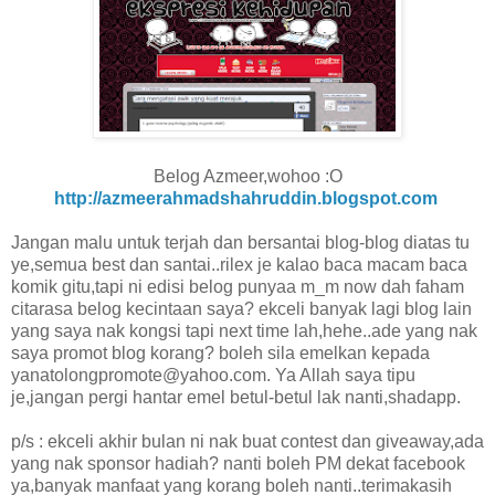
Belog Azmeer,wohoo :O
http://azmeerahmadshahruddin.blogspot.com
Jangan malu untuk terjah dan bersantai blog-blog diatas tu
ye,semua best dan santai..rilex je kalao baca macam baca
komik gitu,tapi ni edisi belog punyaa m_m now dah faham
citarasa belog kecintaan saya? ekceli banyak lagi blog lain
yang saya nak kongsi tapi next time lah,hehe..ade yang nak
saya promot blog korang? boleh sila emelkan kepada
yanatolongpromote@yahoo.com. Ya Allah saya tipu
je,jangan pergi hantar emel betul-betul lak nanti,shadapp.
p/s : ekceli akhir bulan ni nak buat contest dan giveaway,ada
yang nak sponsor hadiah? nanti boleh PM dekat facebook
ya,banyak manfaat yang korang boleh nanti..terimakasih