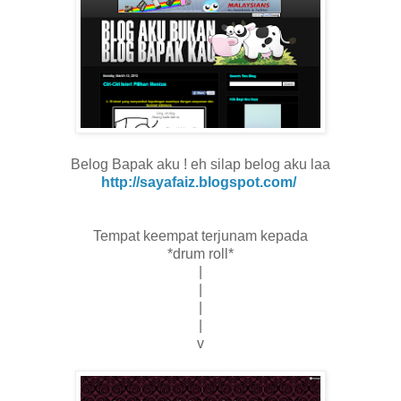
Belog Bapak aku ! eh silap belog aku laa
http://sayafaiz.blogspot.com/
Tempat keempat terjunam kepada
*drum roll*
|
|
|
|
v