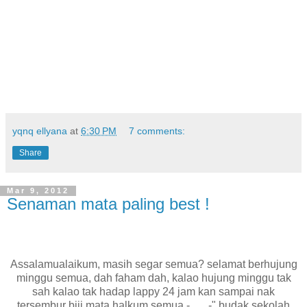
yqnq ellyana
at
6:30 PM
7 comments:
Share
Mar 9, 2012
Senaman mata paling best !
Assalamualaikum, masih segar semua? selamat berhujung
minggu semua, dah faham dah, kalao hujung minggu tak
sah kalao tak hadap lappy 24 jam kan sampai nak
tersembur biji mata halkum semua -___-" budak sekolah