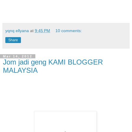
yqnq ellyana
at
9:45 PM
10 comments:
Share
Mar 14, 2012
Jom jadi geng KAMI BLOGGER
MALAYSIA