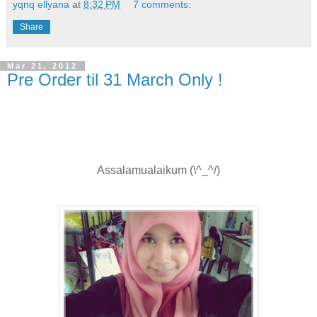
yqnq ellyana
at
8:32 PM
7 comments:
Share
Mar 21, 2012
Pre Order til 31 March Only !
Assalamualaikum (\^_^/)