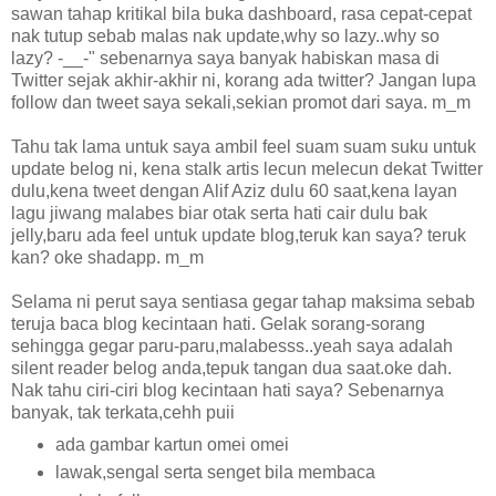
sawan tahap kritikal bila buka dashboard, rasa cepat-cepat
nak tutup sebab malas nak update,why so lazy..why so
lazy? -__-" sebenarnya saya banyak habiskan masa di
Twitter sejak akhir-akhir ni, korang ada twitter? Jangan lupa
follow dan tweet saya sekali,sekian promot dari saya. m_m
Tahu tak lama untuk saya ambil feel suam suam suku untuk
update belog ni, kena stalk artis lecun melecun dekat Twitter
dulu,kena tweet dengan Alif Aziz dulu 60 saat,kena layan
lagu jiwang malabes biar otak serta hati cair dulu bak
jelly,baru ada feel untuk update blog,teruk kan saya? teruk
kan? oke shadapp. m_m
Selama ni perut saya sentiasa gegar tahap maksima sebab
teruja baca blog kecintaan hati. Gelak sorang-sorang
sehingga gegar paru-paru,malabesss..yeah saya adalah
silent reader belog anda,tepuk tangan dua saat.oke dah.
Nak tahu ciri-ciri blog kecintaan hati saya? Sebenarnya
banyak, tak terkata,cehh puii
ada gambar kartun omei omei
lawak,sengal serta senget bila membaca