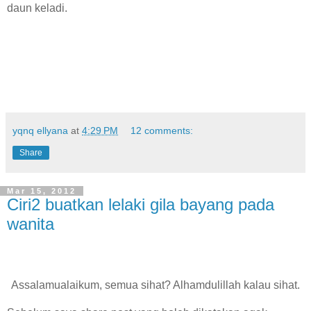
daun keladi.
yqnq ellyana
at
4:29 PM
12 comments:
Share
Mar 15, 2012
Ciri2 buatkan lelaki gila bayang pada
wanita
Assalamualaikum, semua sihat? Alhamdulillah kalau sihat.